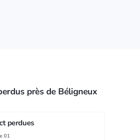
 perdus près de Béligneux
act perdues
le 01