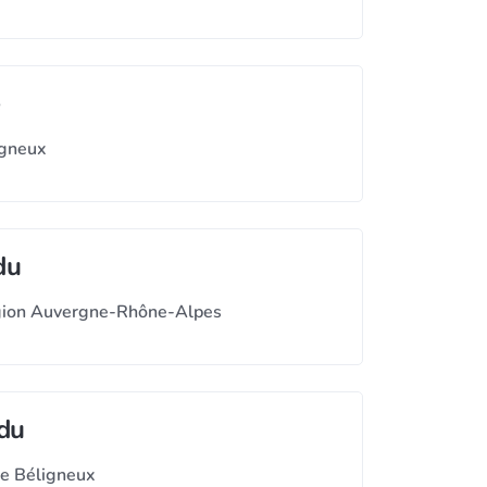
e
igneux
du
égion Auvergne-Rhône-Alpes
rdu
de Béligneux